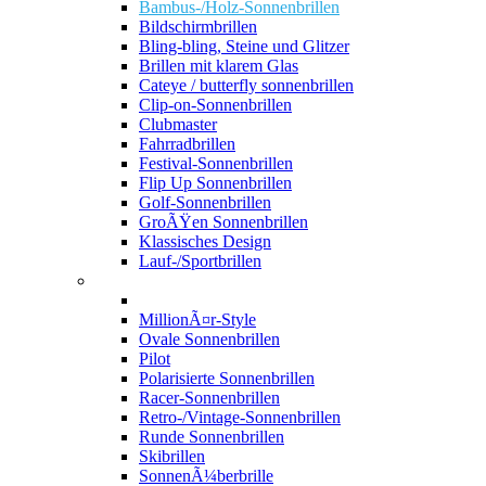
Bambus-/Holz-Sonnenbrillen
Bildschirmbrillen
Bling-bling, Steine und Glitzer
Brillen mit klarem Glas
Cateye / butterfly sonnenbrillen
Clip-on-Sonnenbrillen
Clubmaster
Fahrradbrillen
Festival-Sonnenbrillen
Flip Up Sonnenbrillen
Golf-Sonnenbrillen
GroÃŸen Sonnenbrillen
Klassisches Design
Lauf-/Sportbrillen
MillionÃ¤r-Style
Ovale Sonnenbrillen
Pilot
Polarisierte Sonnenbrillen
Racer-Sonnenbrillen
Retro-/Vintage-Sonnenbrillen
Runde Sonnenbrillen
Skibrillen
SonnenÃ¼berbrille