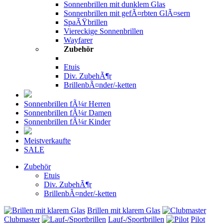
Sonnenbrillen mit dunklem Glas
Sonnenbrillen mit gefÃ¤rbten GlÃ¤sern
SpaÃŸbrillen
Viereckige Sonnenbrillen
Wayfarer
Zubehör
Etuis
Div. ZubehÃ¶r
BrillenbÃ¤nder/-ketten
Sonnenbrillen fÃ¼r Herren
Sonnenbrillen fÃ¼r Damen
Sonnenbrillen fÃ¼r Kinder
Meistverkaufte
SALE
Zubehör
Etuis
Div. ZubehÃ¶r
BrillenbÃ¤nder/-ketten
Brillen mit klarem Glas
Clubmaster
Lauf-/Sportbrillen
Pilot