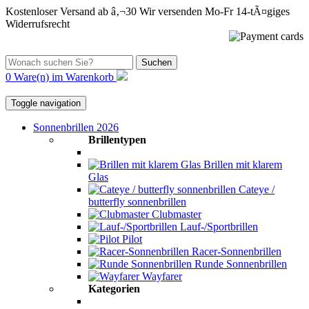
Kostenloser Versand ab â‚¬30
Wir versenden Mo-Fr
14-tÃ¤giges
Widerrufsrecht
Suchen
0 Ware(n) im Warenkorb
Toggle navigation
Sonnenbrillen 2026
Brillentypen
Brillen mit klarem
Glas
Cateye /
butterfly sonnenbrillen
Clubmaster
Lauf-/Sportbrillen
Pilot
Racer-Sonnenbrillen
Runde Sonnenbrillen
Wayfarer
Kategorien