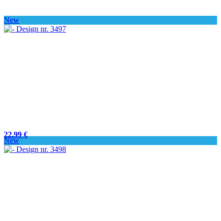
New
22.99 €
New