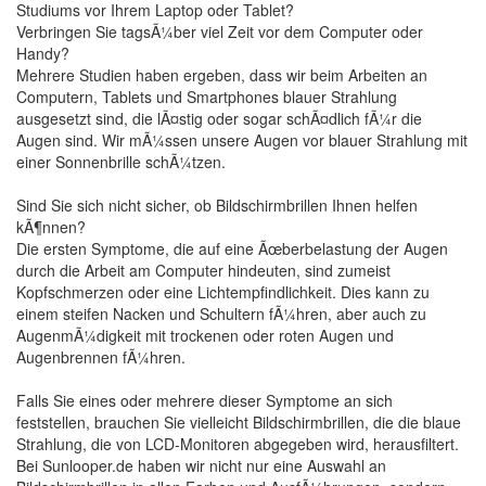
Studiums vor Ihrem Laptop oder Tablet?
Verbringen Sie tagsÃ¼ber viel Zeit vor dem Computer oder
Handy?
Mehrere Studien haben ergeben, dass wir beim Arbeiten an
Computern, Tablets und Smartphones blauer Strahlung
ausgesetzt sind, die lÃ¤stig oder sogar schÃ¤dlich fÃ¼r die
Augen sind. Wir mÃ¼ssen unsere Augen vor blauer Strahlung mit
einer Sonnenbrille schÃ¼tzen.
Sind Sie sich nicht sicher, ob Bildschirmbrillen Ihnen helfen
kÃ¶nnen?
Die ersten Symptome, die auf eine Ãœberbelastung der Augen
durch die Arbeit am Computer hindeuten, sind zumeist
Kopfschmerzen oder eine Lichtempfindlichkeit. Dies kann zu
einem steifen Nacken und Schultern fÃ¼hren, aber auch zu
AugenmÃ¼digkeit mit trockenen oder roten Augen und
Augenbrennen fÃ¼hren.
Falls Sie eines oder mehrere dieser Symptome an sich
feststellen, brauchen Sie vielleicht Bildschirmbrillen, die die blaue
Strahlung, die von LCD-Monitoren abgegeben wird, herausfiltert.
Bei Sunlooper.de haben wir nicht nur eine Auswahl an