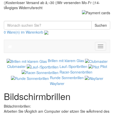
Kostenloser Versand ab â‚¬30
Wir versenden Mo-Fr
14-
tÃ¤giges Widerrufsrecht
Suchen
0 Ware(n) im Warenkorb
Toggle
navigati
Brillen mit klarem Glas
Clubmaster
Lauf-/Sportbrillen
Pilot
Racer-Sonnenbrillen
Runde Sonnenbrillen
Wayfarer
Bildschirmbrillen
Bildschirmbrillen:
Arbeiten Sie tÃ¤glich am Computer oder sitzen Sie wÃ¤hrend des