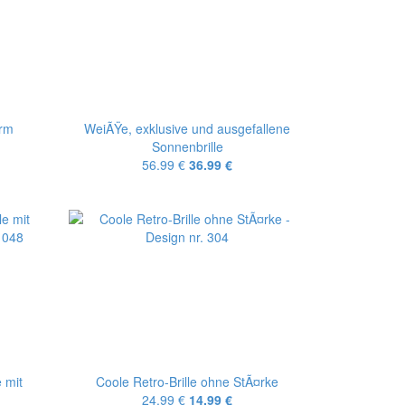
irm
WeiÃŸe, exklusive und ausgefallene
Sonnenbrille
56.99 €
36.99 €
 mit
Coole Retro-Brille ohne StÃ¤rke
24.99 €
14.99 €