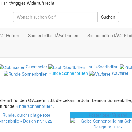
14-tÃ¤giges Widerrufsrecht
Suchen
Ã¼r Herren
Sonnenbrillen fÃ¼r Damen
Sonnenbrillen fÃ¼r Kin
Clubmaster
Lauf-/Sportbrillen
Runde Sonnenbrillen
Wayfarer
elle mit runden GlÃ¤sern, z.B. die bekannte John-Lennon-Sonnenbrille
ch runde
Kindersonnenbrillen
.
Kostenloser Versand