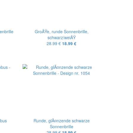
nbrille
GroÃŸe, runde Sonnenbrille,
schwarz/weiÃŸ
28.99 €
18.99 €
mbus
Runde, glÃ¤nzende schwarze
Sonnenbrille
28.99 €
18.99 €