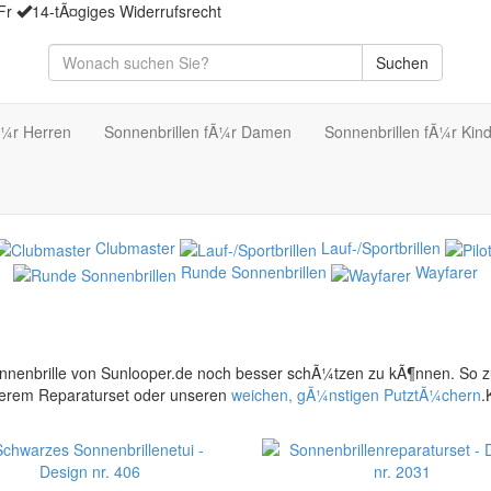
Fr
14-tÃ¤giges Widerrufsrecht
Suchen
Ã¼r Herren
Sonnenbrillen fÃ¼r Damen
Sonnenbrillen fÃ¼r Kin
Clubmaster
Lauf-/Sportbrillen
Runde Sonnenbrillen
Wayfarer
onnenbrille von Sunlooper.de noch besser schÃ¼tzen zu kÃ¶nnen. So 
nserem Reparaturset oder unseren
weichen, gÃ¼nstigen PutztÃ¼chern
.