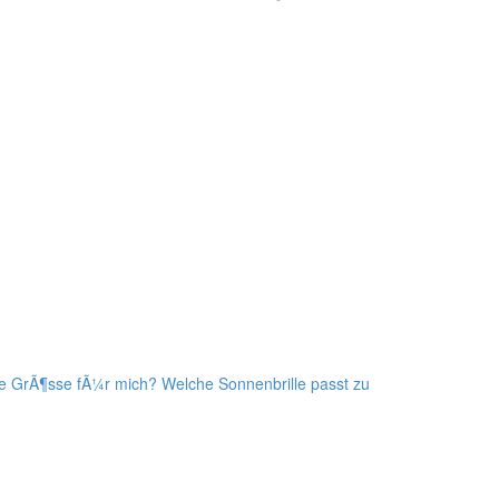
ige GrÃ¶sse fÃ¼r mich?
Welche Sonnenbrille passt zu