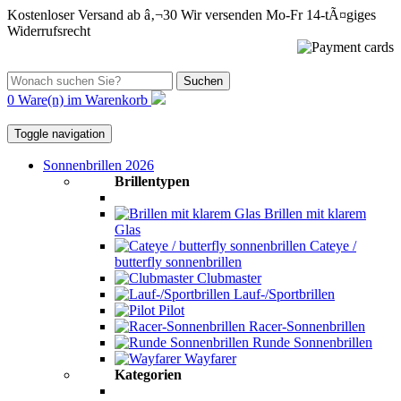
Kostenloser Versand ab â‚¬30
Wir versenden Mo-Fr
14-tÃ¤giges
Widerrufsrecht
Suchen
0 Ware(n) im Warenkorb
Toggle navigation
Sonnenbrillen 2026
Brillentypen
Brillen mit klarem
Glas
Cateye /
butterfly sonnenbrillen
Clubmaster
Lauf-/Sportbrillen
Pilot
Racer-Sonnenbrillen
Runde Sonnenbrillen
Wayfarer
Kategorien