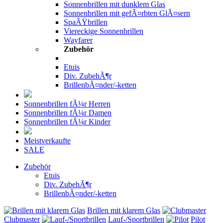
Sonnenbrillen mit dunklem Glas
Sonnenbrillen mit gefÃ¤rbten GlÃ¤sern
SpaÃŸbrillen
Viereckige Sonnenbrillen
Wayfarer
Zubehör
Etuis
Div. ZubehÃ¶r
BrillenbÃ¤nder/-ketten
Sonnenbrillen fÃ¼r Herren
Sonnenbrillen fÃ¼r Damen
Sonnenbrillen fÃ¼r Kinder
Meistverkaufte
SALE
Zubehör
Etuis
Div. ZubehÃ¶r
BrillenbÃ¤nder/-ketten
Brillen mit klarem Glas
Clubmaster
Lauf-/Sportbrillen
Pilot