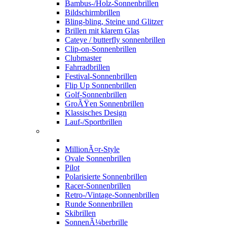
Bambus-/Holz-Sonnenbrillen
Bildschirmbrillen
Bling-bling, Steine und Glitzer
Brillen mit klarem Glas
Cateye / butterfly sonnenbrillen
Clip-on-Sonnenbrillen
Clubmaster
Fahrradbrillen
Festival-Sonnenbrillen
Flip Up Sonnenbrillen
Golf-Sonnenbrillen
GroÃŸen Sonnenbrillen
Klassisches Design
Lauf-/Sportbrillen
MillionÃ¤r-Style
Ovale Sonnenbrillen
Pilot
Polarisierte Sonnenbrillen
Racer-Sonnenbrillen
Retro-/Vintage-Sonnenbrillen
Runde Sonnenbrillen
Skibrillen
SonnenÃ¼berbrille