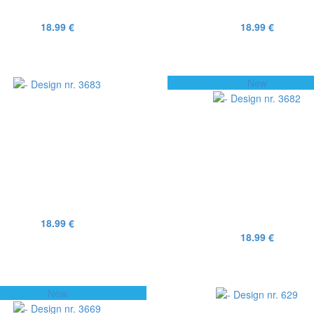
18.99 €
18.99 €
New
18.99 €
18.99 €
New