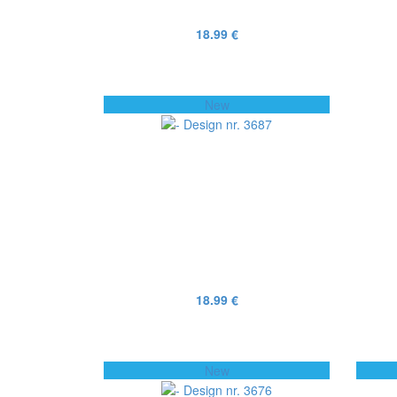
18.99 €
New
18.99 €
New