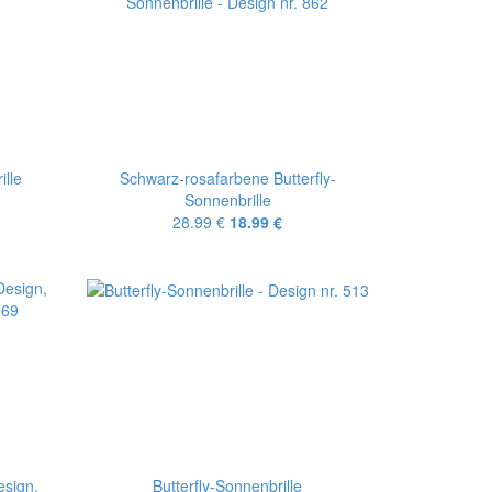
ille
Schwarz-rosafarbene Butterfly-
Sonnenbrille
28.99 €
18.99 €
esign,
Butterfly-Sonnenbrille