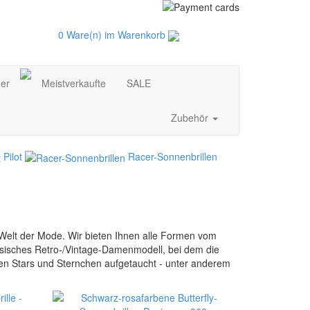
0 Ware(n) im Warenkorb
der
Meistverkaufte
SALE
Zubehör
Pilot
Racer-Sonnenbrillen
ie Welt der Mode. Wir bieten Ihnen alle Formen vom
klassisches Retro-/Vintage-Damenmodell, bei dem die
 den Stars und Sternchen aufgetaucht - unter anderem