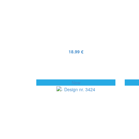
18.99 €
New