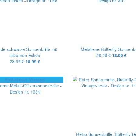
de schwarze Sonnenbrille mit
Metallene Butterfly-Sonnenbr
silbernen Ecken
28.99 €
18.99 €
28.99 €
18.99 €
Kostenloser Versand
Retro-Sonnenbrille, Butterfly-D