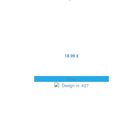
18.99 €
New