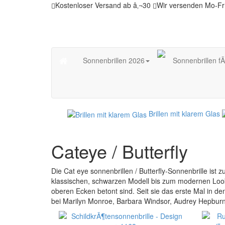
Kostenloser Versand ab â‚¬30
Wir versenden Mo-Fr
Sonnenbrillen 2026
Sonnenbrillen f
Brillen mit klarem Glas
Cateye / Butterfly
Die Cat eye sonnenbrillen / Butterfly-Sonnenbrille ist
klassischen, schwarzen Modell bis zum modernen Lo
oberen Ecken betont sind. Seit sie das erste Mal in d
bei Marilyn Monroe, Barbara Windsor, Audrey Hepburn