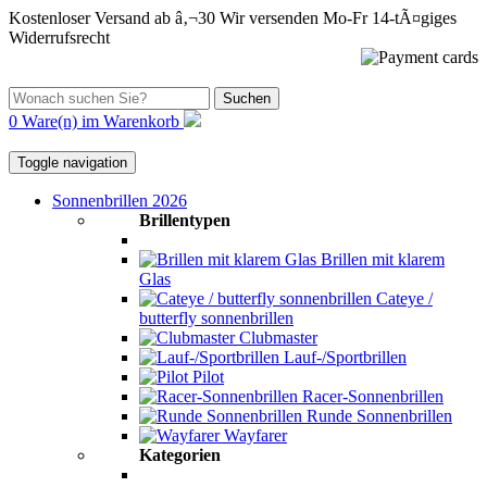
Kostenloser Versand ab â‚¬30
Wir versenden Mo-Fr
14-tÃ¤giges
Widerrufsrecht
Suchen
0 Ware(n) im Warenkorb
Toggle navigation
Sonnenbrillen 2026
Brillentypen
Brillen mit klarem
Glas
Cateye /
butterfly sonnenbrillen
Clubmaster
Lauf-/Sportbrillen
Pilot
Racer-Sonnenbrillen
Runde Sonnenbrillen
Wayfarer
Kategorien