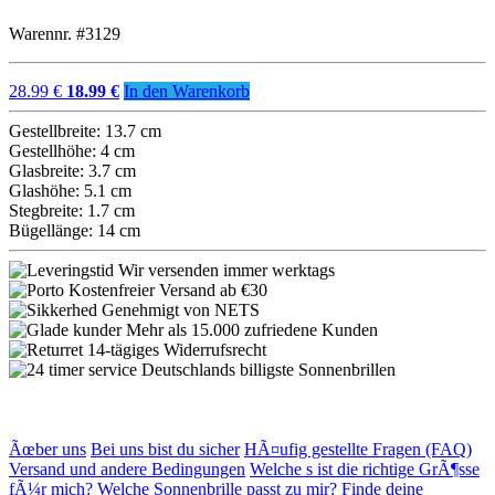
Warennr. #3129
28.99 €
18.99 €
In den Warenkorb
Gestellbreite: 13.7 cm
Gestellhöhe: 4 cm
Glasbreite: 3.7 cm
Glashöhe: 5.1 cm
Stegbreite: 1.7 cm
Bügellänge: 14 cm
Wir versenden immer werktags
Kostenfreier Versand ab €30
Genehmigt von NETS
Mehr als 15.000 zufriedene Kunden
14-tägiges Widerrufsrecht
Deutschlands billigste Sonnenbrillen
Ãœber uns
Bei uns bist du sicher
HÃ¤ufig gestellte Fragen (FAQ)
Versand und andere Bedingungen
Welche s ist die richtige GrÃ¶sse
fÃ¼r mich?
Welche Sonnenbrille passt zu mir? Finde deine