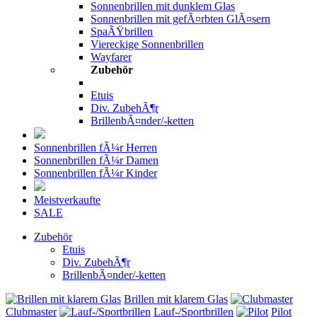
Sonnenbrillen mit dunklem Glas
Sonnenbrillen mit gefÃ¤rbten GlÃ¤sern
SpaÃŸbrillen
Viereckige Sonnenbrillen
Wayfarer
Zubehör
Etuis
Div. ZubehÃ¶r
BrillenbÃ¤nder/-ketten
Sonnenbrillen fÃ¼r Herren
Sonnenbrillen fÃ¼r Damen
Sonnenbrillen fÃ¼r Kinder
Meistverkaufte
SALE
Zubehör
Etuis
Div. ZubehÃ¶r
BrillenbÃ¤nder/-ketten
Brillen mit klarem Glas
Clubmaster
Lauf-/Sportbrillen
Pilot