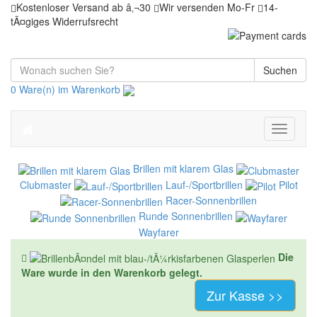
Kostenloser Versand ab â‚¬30
Wir versenden Mo-Fr
14-
tÃ¤giges Widerrufsrecht
Suchen
0 Ware(n) im Warenkorb
Toggle
navigati
Brillen mit klarem Glas
Clubmaster
Lauf-/Sportbrillen
Pilot
Racer-Sonnenbrillen
Runde Sonnenbrillen
Wayfarer
Die
Ware wurde in den Warenkorb gelegt.
Zur Kasse >>