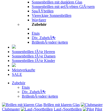
Sonnenbrillen mit dunklem Glas
Sonnenbrillen mit gefÃ¤rbten GlÃ¤sern
SpaÃŸbrillen
Viereckige Sonnenbrillen
Wayfarer
Zubehör
Etuis
Div. ZubehÃ¶r
BrillenbÃ¤nder/-ketten
Sonnenbrillen fÃ¼r Herren
Sonnenbrillen fÃ¼r Damen
Sonnenbrillen fÃ¼r Kinder
Meistverkaufte
SALE
Zubehör
Etuis
Div. ZubehÃ¶r
BrillenbÃ¤nder/-ketten
Brillen mit klarem Glas
Clubmaster
Lauf-/Sportbrillen
Pilot