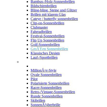
Bambus-/Holz-Sonnenbrillen
Bildschirmbrillen
Bling-bling, Steine und Glitzer
Brillen mit klarem Glas
Cateye / butterfly sonnenbrillen
Clip-on-Sonnenbrillen
Clubmaster
Fahrradbrillen
Festival-Sonnenbrillen
Flip Up Sonnenbrillen
Golf-Sonnenbrillen
GroÃŸen Sonnenbrillen
Klassisches Design
Lauf-/Sportbrillen
MillionÃ¤r-Style
Ovale Sonnenbrillen
Pilot
Polarisierte Sonnenbrillen
Racer-Sonnenbrillen
Retro-/Vintage-Sonnenbrillen
Runde Sonnenbrillen
Skibrillen
SonnenÃ¼berbrille