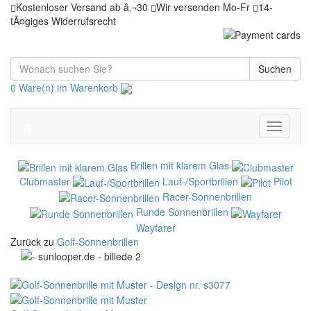
Kostenloser Versand ab â‚¬30
Wir versenden Mo-Fr
14-
tÃ¤giges Widerrufsrecht
Suchen
0 Ware(n) im Warenkorb
Toggle
navigati
Brillen mit klarem Glas
Clubmaster
Lauf-/Sportbrillen
Pilot
Racer-Sonnenbrillen
Runde Sonnenbrillen
Wayfarer
Zurück zu
Golf-Sonnenbrillen