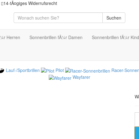
14-tÃ¤giges Widerrufsrecht
Suchen
Ã¼r Herren
Sonnenbrillen fÃ¼r Damen
Sonnenbrillen fÃ¼r Kin
Lauf-/Sportbrillen
Pilot
Racer-Sonnenb
Wayfarer
W