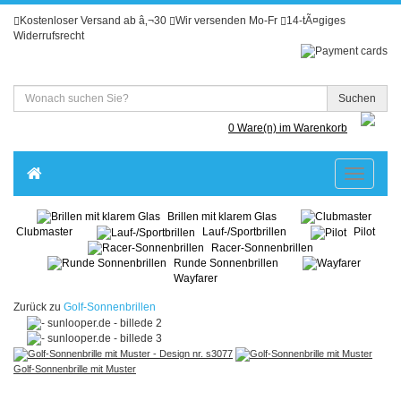
Kostenloser Versand ab â‚¬30
Wir versenden Mo-Fr
14-tÃ¤giges
Widerrufsrecht
Suchen
0 Ware(n) im Warenkorb
Toggle
navigatio
Brillen mit klarem Glas
Clubmaster
Lauf-/Sportbrillen
Pilot
Racer-Sonnenbrillen
Runde Sonnenbrillen
Wayfarer
Zurück zu
Golf-Sonnenbrillen
Golf-Sonnenbrille mit Muster