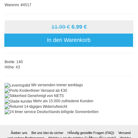
Warennr. #4517
11.99 €
6.99 €
In den Warenkorb
Breite: 140
Höhe: 43
Wir versenden immer werktags
Kostenfreier Versand ab €30
Genehmigt von NETS
Mehr als 15.000 zufriedene Kunden
14-tägiges Widerrufsrecht
Deutschlands billigste Sonnenbrillen
Ãœber uns
Bei uns bist du sicher
HÃ¤ufig gestellte Fragen (FAQ)
Versand