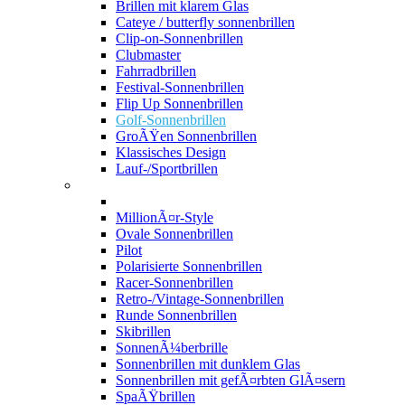
Brillen mit klarem Glas
Cateye / butterfly sonnenbrillen
Clip-on-Sonnenbrillen
Clubmaster
Fahrradbrillen
Festival-Sonnenbrillen
Flip Up Sonnenbrillen
Golf-Sonnenbrillen
GroÃŸen Sonnenbrillen
Klassisches Design
Lauf-/Sportbrillen
MillionÃ¤r-Style
Ovale Sonnenbrillen
Pilot
Polarisierte Sonnenbrillen
Racer-Sonnenbrillen
Retro-/Vintage-Sonnenbrillen
Runde Sonnenbrillen
Skibrillen
SonnenÃ¼berbrille
Sonnenbrillen mit dunklem Glas
Sonnenbrillen mit gefÃ¤rbten GlÃ¤sern
SpaÃŸbrillen