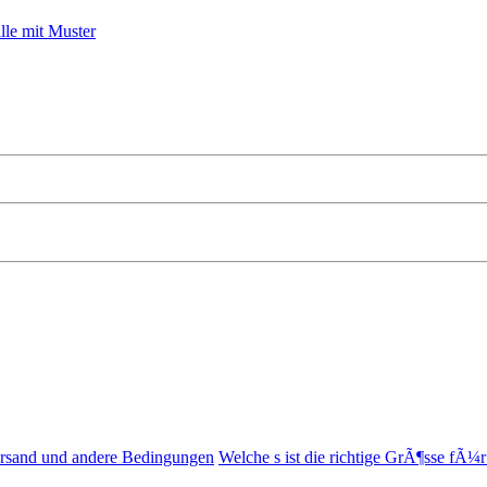
rsand und andere Bedingungen
Welche s ist die richtige GrÃ¶sse fÃ¼