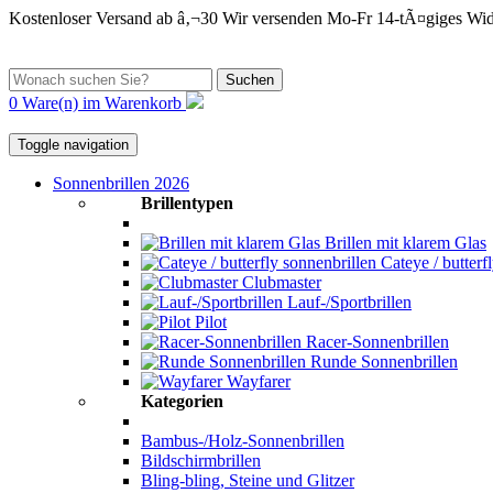
Kostenloser Versand ab â‚¬30
Wir versenden Mo-Fr
14-tÃ¤giges Wid
Suchen
0 Ware(n) im Warenkorb
Toggle navigation
Sonnenbrillen 2026
Brillentypen
Brillen mit klarem Glas
Cateye / butterf
Clubmaster
Lauf-/Sportbrillen
Pilot
Racer-Sonnenbrillen
Runde Sonnenbrillen
Wayfarer
Kategorien
Bambus-/Holz-Sonnenbrillen
Bildschirmbrillen
Bling-bling, Steine und Glitzer