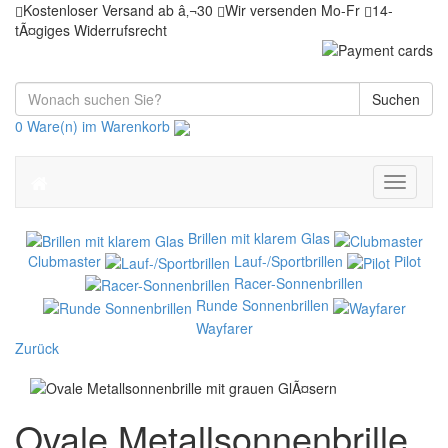
Kostenloser Versand ab â‚¬30
Wir versenden Mo-Fr
14-
tÃ¤giges Widerrufsrecht
Suchen
0 Ware(n) im Warenkorb
Toggle
navigati
Brillen mit klarem Glas
Clubmaster
Lauf-/Sportbrillen
Pilot
Racer-Sonnenbrillen
Runde Sonnenbrillen
Wayfarer
Zurück
Ovale Metallsonnenbrille