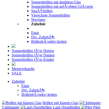
Sonnenbrillen mit dunklem Glas
Sonnenbrillen mit gefÃ¤rbten GlÃ¤sern
SpaÃŸbrillen
Viereckige Sonnenbrillen
Wayfarer
Zubehör
Etuis
Div. ZubehÃ¶r
BrillenbÃ¤nder/-ketten
Sonnenbrillen fÃ¼r Herren
Sonnenbrillen fÃ¼r Damen
Sonnenbrillen fÃ¼r Kinder
Meistverkaufte
SALE
Zubehör
Etuis
Div. ZubehÃ¶r
BrillenbÃ¤nder/-ketten
Brillen mit klarem Glas
Clubmaster
Lauf-/Sportbrillen
Pilot