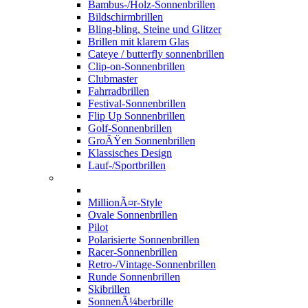
Bambus-/Holz-Sonnenbrillen
Bildschirmbrillen
Bling-bling, Steine und Glitzer
Brillen mit klarem Glas
Cateye / butterfly sonnenbrillen
Clip-on-Sonnenbrillen
Clubmaster
Fahrradbrillen
Festival-Sonnenbrillen
Flip Up Sonnenbrillen
Golf-Sonnenbrillen
GroÃŸen Sonnenbrillen
Klassisches Design
Lauf-/Sportbrillen
MillionÃ¤r-Style
Ovale Sonnenbrillen
Pilot
Polarisierte Sonnenbrillen
Racer-Sonnenbrillen
Retro-/Vintage-Sonnenbrillen
Runde Sonnenbrillen
Skibrillen
SonnenÃ¼berbrille